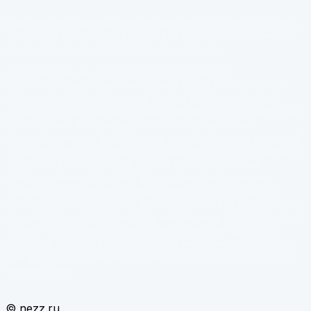
Информация, размещённая на данном сайте (включая цены,
текстовые материалы, фотографии и прочие изображения),
не представляет собой публичную оферту.
ЦЕНЫ, указанные на сайте, предоставляются
исключительно в ознакомительных целях и не являются
публичной офертой согласно статье 437 Гражданского
кодекса Российской Федерации. Они могут быть изменены в
любое время без предварительного уведомления.
Предоставленные изображения продукции носят условный
характер и могут отличаться от фактически поставляемого
товара по форме, цвету и другим характеристикам.
Для получения подробной и актуальной информации
обращайтесь к нам по телефону или посетите наш офис.
Производитель оставляет за собой право без уведомления
конечного покупателя вносить изменения в конструктивные
элементы изделия, а также технологические допуски в
процессе производства различных модификаций корпусов.
При этом все потребительские свойства товара остаются
неизменными.
© nezz.ru