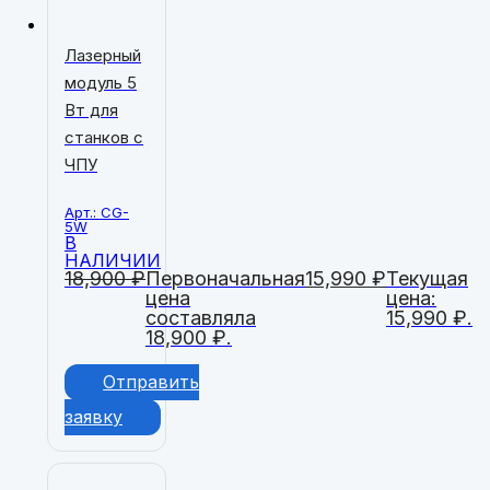
Лазерный
модуль 5
Вт для
станков с
ЧПУ
Арт.: CG-
5W
В
НАЛИЧИИ
18,900
₽
Первоначальная
15,990
₽
Текущая
цена
цена:
составляла
15,990 ₽.
18,900 ₽.
Отправить
заявку