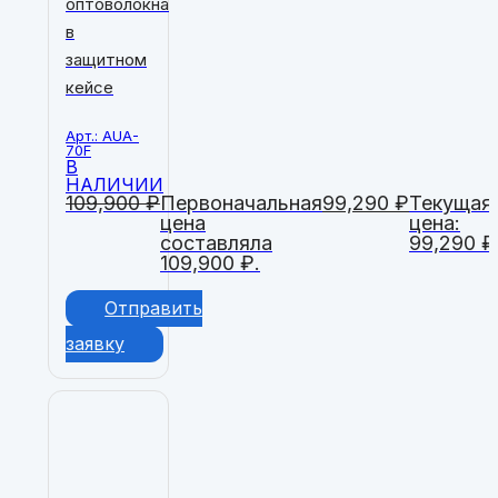
оптоволокна
в
защитном
кейсе
Арт.: AUA-
70F
В
НАЛИЧИИ
109,900
₽
Первоначальная
99,290
₽
Текущая
цена
цена:
составляла
99,290 ₽
109,900 ₽.
Отправить
заявку