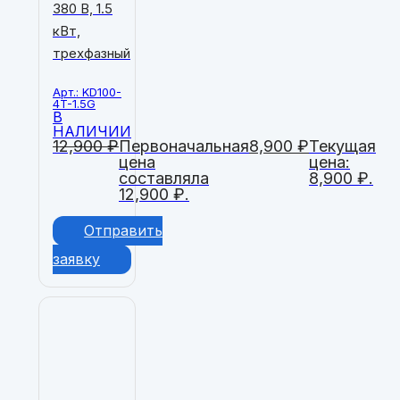
380 В, 1.5
кВт,
трехфазный
Арт.: KD100-
4T-1.5G
В
НАЛИЧИИ
12,900
₽
Первоначальная
8,900
₽
Текущая
цена
цена:
составляла
8,900 ₽.
12,900 ₽.
Отправить
заявку