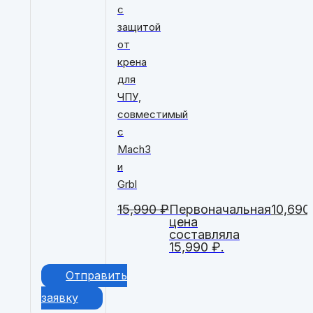
с
защитой
от
крена
для
ЧПУ,
совместимый
с
Mach3
и
Grbl
15,990
₽
Первоначальная
10,69
цена
составляла
15,990 ₽.
Отправить
заявку