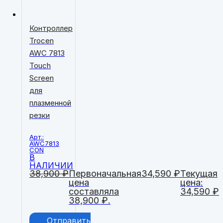
Контроллер
Trocen
AWС 7813
Touch
Screen
для
плазменной
резки
Арт.:
AWC7813
CON
В
НАЛИЧИИ
38,900
₽
Первоначальная
34,590
₽
Текущая
цена
цена:
составляла
34,590 ₽.
38,900 ₽.
Отправить