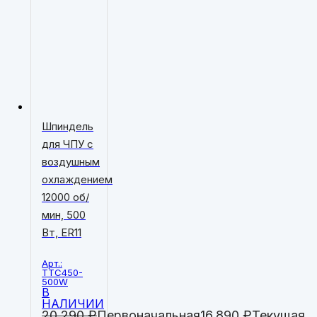
Шпиндель
для ЧПУ с
воздушным
охлаждением
12000 об/
мин, 500
Вт, ER11
Арт.:
TTC450-
500W
В
НАЛИЧИИ
20,290
₽
Первоначальная
16,890
₽
Текущая