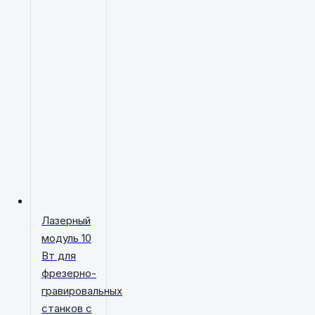
Лазерный
модуль 10
Вт для
фрезерно-
гравировальных
станков с