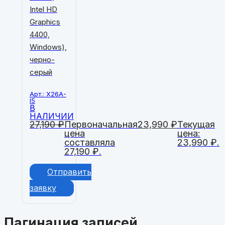
Intel HD
Graphics
4400,
Windows),
черно-
серый
Арт.: X26A-
I5
В
НАЛИЧИИ
27,190
₽
Первоначальная
23,990
₽
Текущая
цена
цена:
составляла
23,990 ₽.
27,190 ₽.
Отправить
заявку
Пагинация записей