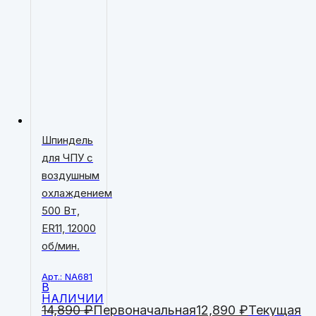
Шпиндель
для ЧПУ с
воздушным
охлаждением
500 Вт,
ER11, 12000
об/мин.
Арт.: NA681
В
НАЛИЧИИ
14,890
₽
Первоначальная
12,890
₽
Текущая