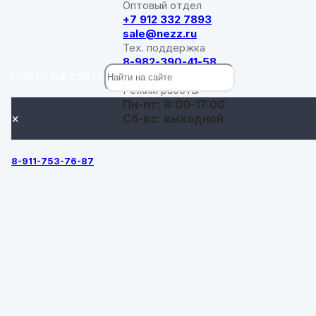
Оптовый отдел
+7 912 332 7893
sale@nezz.ru
Тех. поддержка
8-982-390-41-58
Найти на сайте
support@nezz.ru
Режим работы
Пн-пт: 8:00-17:00
×
Сб-вс: выходной
8-911-753-76-87