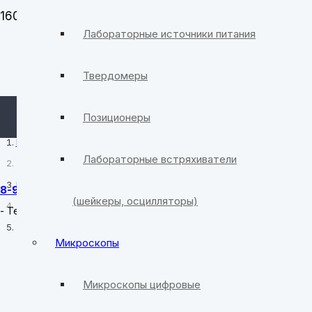
Лабораторные источники питания
Твердомеры
Позиционеры
Главная
Лабораторные встряхиватели
Подавители сотовой связи для ЕГЭ
8-982-390-41-58
(шейкеры, осцилляторы)
-
Техподдержка
Тестер систем видеонаблюдения IPC-9800CMADHS Pro
Микроскопы
Микроскопы цифровые
Фрезерные станки