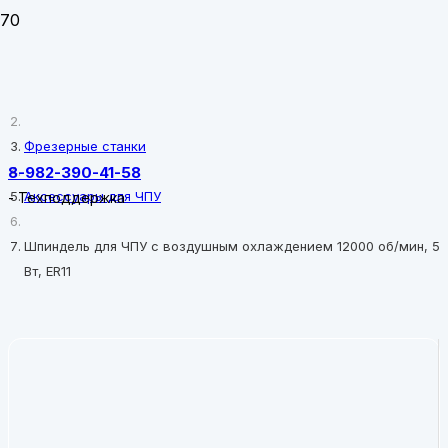
Главная
Фрезерные станки
8-982-390-41-58
Аксессуары для ЧПУ
-
Техподдержка
Шпиндель для ЧПУ с воздушным охлаждением 12000 об/мин, 5
Вт, ER11