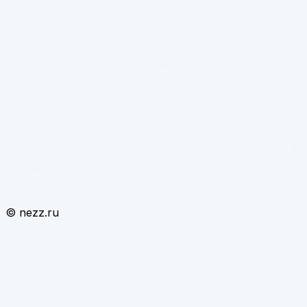
публичной офертой согласно статье 437 Гражданского
кодекса Российской Федерации. Они могут быть изменены в
любое время без предварительного уведомления.
Предоставленные изображения продукции носят условный
характер и могут отличаться от фактически поставляемого
товара по форме, цвету и другим характеристикам.
Для получения подробной и актуальной информации
обращайтесь к нам по телефону или посетите наш офис.
Производитель оставляет за собой право без уведомления
конечного покупателя вносить изменения в конструктивные
элементы изделия, а также технологические допуски в
процессе производства различных модификаций корпусов.
При этом все потребительские свойства товара остаются
неизменными.
© nezz.ru