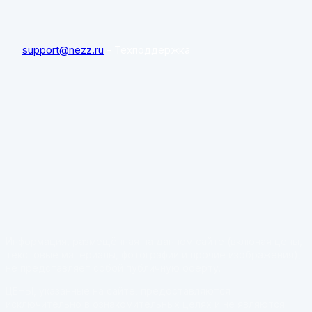
support@nezz.ru
- Техподдержка
Информация, размещённая на данном сайте (включая цены,
текстовые материалы, фотографии и прочие изображения),
не представляет собой публичную оферту.
ЦЕНЫ, указанные на сайте, предоставляются
исключительно в ознакомительных целях и не являются