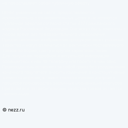
не представляет собой публичную оферту.
ЦЕНЫ, указанные на сайте, предоставляются
исключительно в ознакомительных целях и не являются
публичной офертой согласно статье 437 Гражданского
кодекса Российской Федерации. Они могут быть изменены в
любое время без предварительного уведомления.
Предоставленные изображения продукции носят условный
характер и могут отличаться от фактически поставляемого
товара по форме, цвету и другим характеристикам.
Для получения подробной и актуальной информации
обращайтесь к нам по телефону или посетите наш офис.
Производитель оставляет за собой право без уведомления
конечного покупателя вносить изменения в конструктивные
элементы изделия, а также технологические допуски в
процессе производства различных модификаций корпусов.
При этом все потребительские свойства товара остаются
неизменными.
© nezz.ru