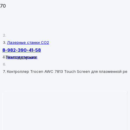
Главная
Лазерные станки CO2
8-982-390-41-58
Комплектующие
-
Техподдержка
Контроллер Trocen AWС 7813 Touch Screen для плазменной рез