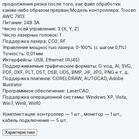
продолжения резки после того, как файл обработки
каким-либо образом прерван;
Модель контроллера: Trocen
AWC 7813
Питание: 24В 3A
Число осей управления: 3 (X, Y, Z)
Число лазерных головок: 1
Поддержка лазера: CO2, RF
Управление мощностью лазера: 0-100% (с шагом 0,1%)
Точность: 0,01 мм
Интерфейсы: USB, Ethernet (RJ45)
Поддерживаемые графические форматы: G-код, AI, SVG,
PDF, DXF, PLT, DST, DSB, UD5, BMP, JIF, JPG, PNG и т. д.
Поддержка плагинов: CORELDRAW, AUTOCAD, Adobe
Illustrator
Программное обеспечение: LaserCAD
Поддержка операционной системы: Windows XP, Vista,
Win7, Win8, Win10
Комплектация: контроллер — 1 шт., монитор — 1 шт.,
кабель подключения — 5 шт.
Характеристики