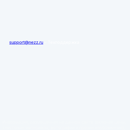
support@nezz.ru
- Техподдержка
Информация, размещённая на данном сайте (включая цены,
текстовые материалы, фотографии и прочие изображения),