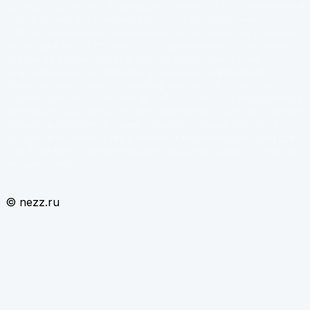
кодекса Российской Федерации. Они могут быть изменены в
любое время без предварительного уведомления.
Предоставленные изображения продукции носят условный
характер и могут отличаться от фактически поставляемого
товара по форме, цвету и другим характеристикам.
Для получения подробной и актуальной информации
обращайтесь к нам по телефону или посетите наш офис.
Производитель оставляет за собой право без уведомления
конечного покупателя вносить изменения в конструктивные
элементы изделия, а также технологические допуски в
процессе производства различных модификаций корпусов.
При этом все потребительские свойства товара остаются
неизменными.
© nezz.ru