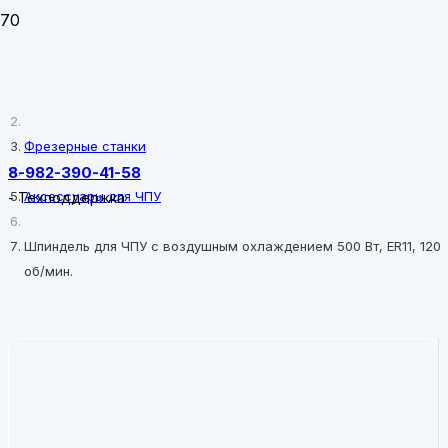
Главная
Фрезерные станки
8-982-390-41-58
Аксессуары для ЧПУ
-
Техподдержка
Шпиндель для ЧПУ с воздушным охлаждением 500 Вт, ER11, 120
об/мин.