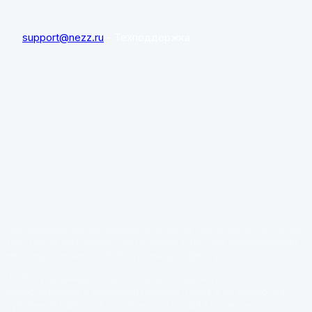
support@nezz.ru
- Техподдержка
Информация, размещённая на данном сайте (включая цены,
текстовые материалы, фотографии и прочие изображения),
не представляет собой публичную оферту.
ЦЕНЫ, указанные на сайте, предоставляются
исключительно в ознакомительных целях и не являются
публичной офертой согласно статье 437 Гражданского