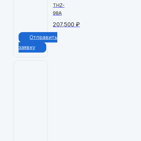
THZ-
98A
207,500
₽
Отправить
заявку