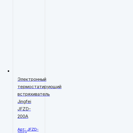
Электронный
термостатирующий
встряхиватель
Jingfei
JFZD-
200A
Арт.: JFZD-