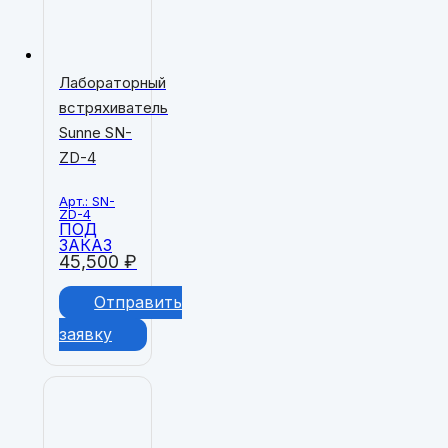
Лабораторный
встряхиватель
Sunne SN-
ZD-4
Арт.: SN-
ZD-4
ПОД
ЗАКАЗ
45,500
₽
Отправить
заявку