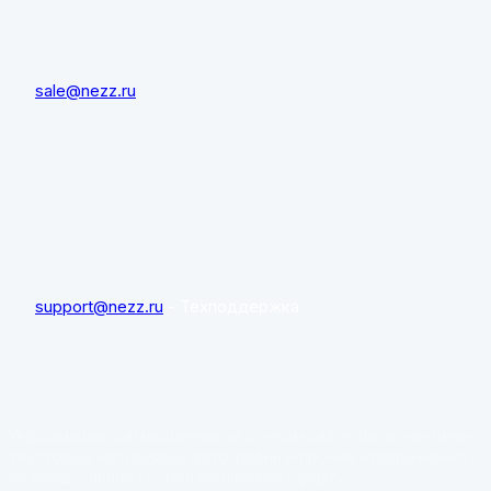
sale@nezz.ru
support@nezz.ru
- Техподдержка
Информация, размещённая на данном сайте (включая цены,
текстовые материалы, фотографии и прочие изображения),
не представляет собой публичную оферту.