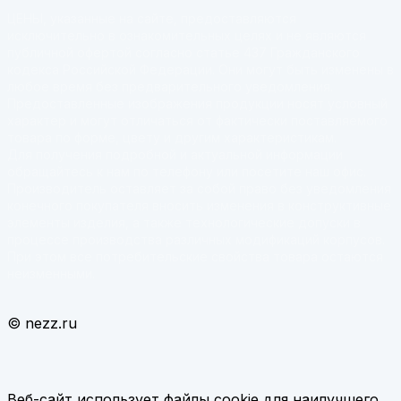
ЦЕНЫ, указанные на сайте, предоставляются
исключительно в ознакомительных целях и не являются
публичной офертой согласно статье 437 Гражданского
кодекса Российской Федерации. Они могут быть изменены в
любое время без предварительного уведомления.
Предоставленные изображения продукции носят условный
характер и могут отличаться от фактически поставляемого
товара по форме, цвету и другим характеристикам.
Для получения подробной и актуальной информации
обращайтесь к нам по телефону или посетите наш офис.
Производитель оставляет за собой право без уведомления
конечного покупателя вносить изменения в конструктивные
элементы изделия, а также технологические допуски в
процессе производства различных модификаций корпусов.
При этом все потребительские свойства товара остаются
неизменными.
© nezz.ru
Веб-сайт использует файлы cookie для наилучшего