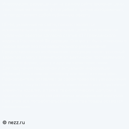
Информация, размещённая на данном сайте (включая цены,
текстовые материалы, фотографии и прочие изображения),
не представляет собой публичную оферту.
ЦЕНЫ, указанные на сайте, предоставляются
исключительно в ознакомительных целях и не являются
публичной офертой согласно статье 437 Гражданского
кодекса Российской Федерации. Они могут быть изменены в
любое время без предварительного уведомления.
Предоставленные изображения продукции носят условный
характер и могут отличаться от фактически поставляемого
товара по форме, цвету и другим характеристикам.
Для получения подробной и актуальной информации
обращайтесь к нам по телефону или посетите наш офис.
Производитель оставляет за собой право без уведомления
конечного покупателя вносить изменения в конструктивные
элементы изделия, а также технологические допуски в
процессе производства различных модификаций корпусов.
При этом все потребительские свойства товара остаются
неизменными.
© nezz.ru