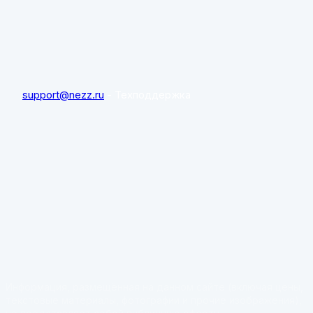
support@nezz.ru
- Техподдержка
Информация, размещённая на данном сайте (включая цены,
текстовые материалы, фотографии и прочие изображения),