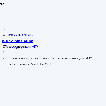
Главная
Фрезерные станки
8-982-390-41-58
Аксессуары для ЧПУ
-
Техподдержка
3D сенсорный датчик 6 мм с защитой от крена для ЧПУ,
совместимый с Mach3 и Grbl