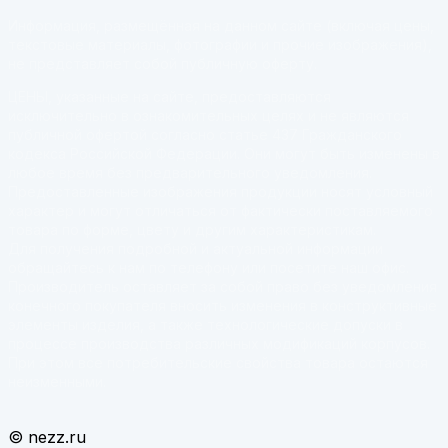
Информация, размещённая на данном сайте (включая цены,
текстовые материалы, фотографии и прочие изображения),
не представляет собой публичную оферту.
ЦЕНЫ, указанные на сайте, предоставляются
исключительно в ознакомительных целях и не являются
публичной офертой согласно статье 437 Гражданского
кодекса Российской Федерации. Они могут быть изменены в
любое время без предварительного уведомления.
Предоставленные изображения продукции носят условный
характер и могут отличаться от фактически поставляемого
товара по форме, цвету и другим характеристикам.
Для получения подробной и актуальной информации
обращайтесь к нам по телефону или посетите наш офис.
Производитель оставляет за собой право без уведомления
конечного покупателя вносить изменения в конструктивные
элементы изделия, а также технологические допуски в
процессе производства различных модификаций корпусов.
При этом все потребительские свойства товара остаются
неизменными.
© nezz.ru