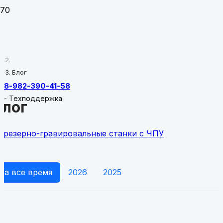
Главная
Блог
8-982-390-41-58
-
Техподдержка
Блог
Фрезерно-гравировальные станки с ЧПУ
За все время
2026
2025