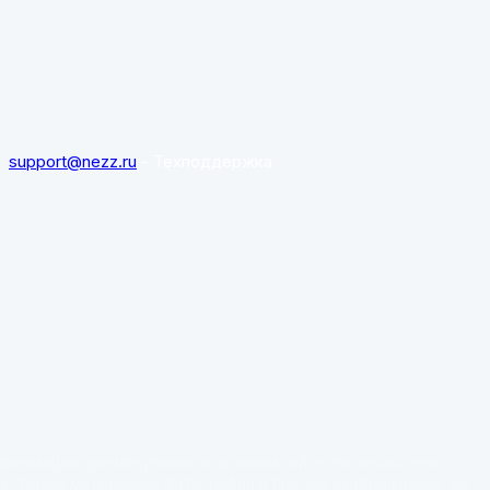
support@nezz.ru
- Техподдержка
формация, размещённая на данном сайте (включая цены,
кстовые материалы, фотографии и прочие изображения), не