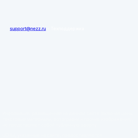
support@nezz.ru
- Техподдержка
Информация, размещённая на данном сайте (включая цены,
текстовые материалы, фотографии и прочие изображения),
не представляет собой публичную оферту.
ЦЕНЫ, указанные на сайте, предоставляются