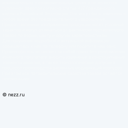
исключительно в ознакомительных целях и не являются
публичной офертой согласно статье 437 Гражданского
кодекса Российской Федерации. Они могут быть изменены в
любое время без предварительного уведомления.
Предоставленные изображения продукции носят условный
характер и могут отличаться от фактически поставляемого
товара по форме, цвету и другим характеристикам.
Для получения подробной и актуальной информации
обращайтесь к нам по телефону или посетите наш офис.
Производитель оставляет за собой право без уведомления
конечного покупателя вносить изменения в конструктивные
элементы изделия, а также технологические допуски в
процессе производства различных модификаций корпусов.
При этом все потребительские свойства товара остаются
неизменными.
© nezz.ru