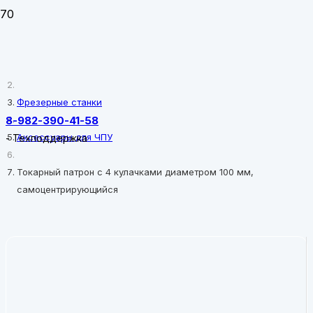
Главная
Фрезерные станки
8-982-390-41-58
Аксессуары для ЧПУ
-
Техподдержка
Токарный патрон с 4 кулачками диаметром 100 мм,
самоцентрирующийся