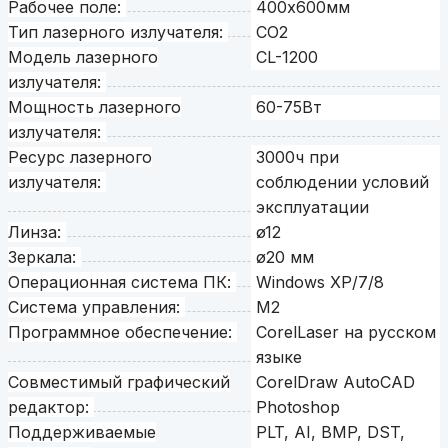
Рабочее поле:
400х600мм
Тип лазерного излучателя:
СО2
Модель лазерного
CL-1200
излучателя:
Мощность лазерного
60-75Вт
излучателя:
Ресурс лазерного
3000ч при
излучателя:
соблюдении условий
эксплуатации
Линза:
ø12
Зеркала:
ø20 мм
Операционная система ПК:
Windows XP/7/8
Система управления:
M2
Программное обеспечение:
CorelLaser на русском
языке
Совместимый графический
CorelDraw AutoCAD
редактор:
Photoshop
Поддерживаемые
PLT, AI, BMP, DST,