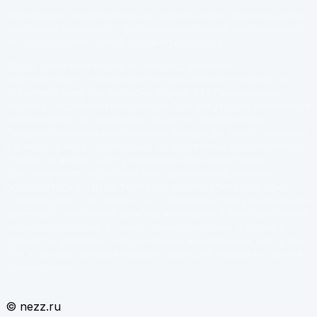
Информация, размещённая на данном сайте (включая цены,
текстовые материалы, фотографии и прочие изображения),
не представляет собой публичную оферту.
ЦЕНЫ, указанные на сайте, предоставляются
исключительно в ознакомительных целях и не являются
публичной офертой согласно статье 437 Гражданского
кодекса Российской Федерации. Они могут быть изменены в
любое время без предварительного уведомления.
Предоставленные изображения продукции носят условный
характер и могут отличаться от фактически поставляемого
товара по форме, цвету и другим характеристикам.
Для получения подробной и актуальной информации
обращайтесь к нам по телефону или посетите наш офис.
Производитель оставляет за собой право без уведомления
конечного покупателя вносить изменения в конструктивные
элементы изделия, а также технологические допуски в
процессе производства различных модификаций корпусов.
При этом все потребительские свойства товара остаются
неизменными.
© nezz.ru