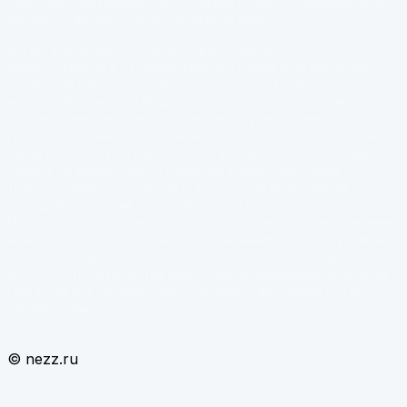
текстовые материалы, фотографии и прочие изображения),
не представляет собой публичную оферту.
ЦЕНЫ, указанные на сайте, предоставляются
исключительно в ознакомительных целях и не являются
публичной офертой согласно статье 437 Гражданского
кодекса Российской Федерации. Они могут быть изменены в
любое время без предварительного уведомления.
Предоставленные изображения продукции носят условный
характер и могут отличаться от фактически поставляемого
товара по форме, цвету и другим характеристикам.
Для получения подробной и актуальной информации
обращайтесь к нам по телефону или посетите наш офис.
Производитель оставляет за собой право без уведомления
конечного покупателя вносить изменения в конструктивные
элементы изделия, а также технологические допуски в
процессе производства различных модификаций корпусов.
При этом все потребительские свойства товара остаются
неизменными.
© nezz.ru