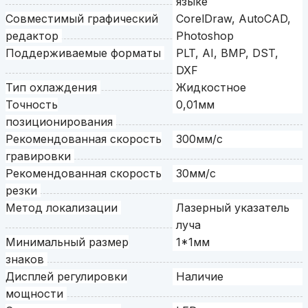
языке
Совместимый графический
CorelDraw, AutoCAD,
редактор
Photoshop
Поддерживаемые форматы
PLT, AI, BMP, DST,
DXF
Тип охлаждения
Жидкостное
Точность
0,01мм
позиционирования
Рекомендованная скорость
300мм/с
гравировки
Рекомендованная скорость
30мм/с
резки
Метод локализации
Лазерный указатель
луча
Минимальный размер
1*1мм
знаков
Дисплей регулировки
Наличие
мощности