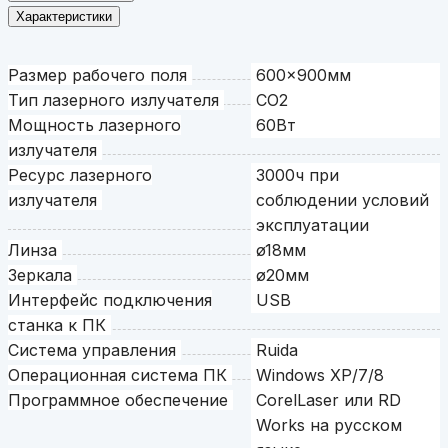
Характеристики
Размер рабочего поля
600x900мм
Тип лазерного излучателя
CO2
Мощность лазерного
60Вт
излучателя
Ресурс лазерного
3000ч при
излучателя
соблюдении условий
эксплуатации
Линза
ø18мм
Зеркала
ø20мм
Интерфейс подключения
USB
станка к ПК
Система управления
Ruida
Операционная система ПК
Windows XP/7/8
Программное обеспечение
CorelLaser или RD
Works на русском