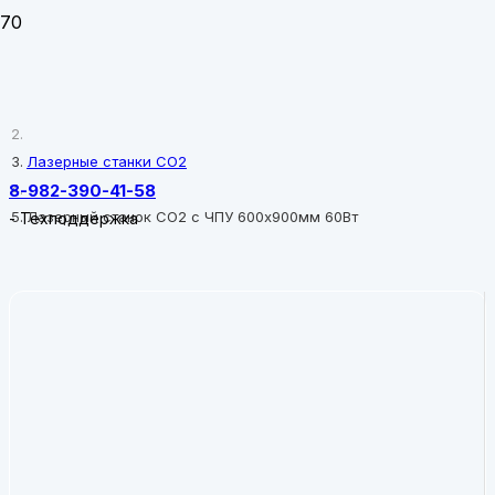
Главная
Лазерные станки CO2
8-982-390-41-58
Лазерный станок CO2 c ЧПУ 600х900мм 60Вт
-
Техподдержка