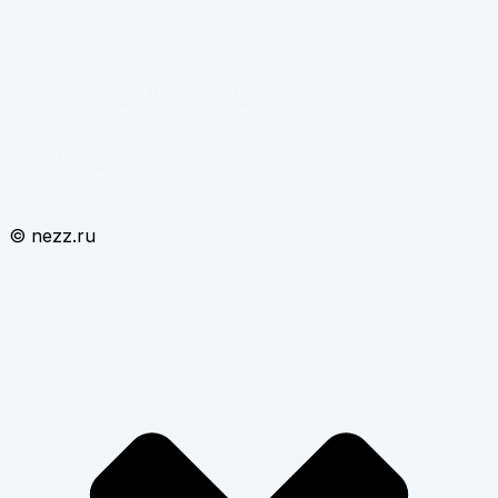
товара по форме, цвету и другим характеристикам.
Для получения подробной и актуальной информации
обращайтесь к нам по телефону или посетите наш офис.
Производитель оставляет за собой право без уведомления
конечного покупателя вносить изменения в конструктивные
элементы изделия, а также технологические допуски в
процессе производства различных модификаций корпусов.
При этом все потребительские свойства товара остаются
неизменными.
© nezz.ru