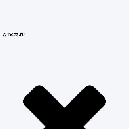
элементы изделия, а также технологические допуски в
процессе производства различных модификаций корпусов.
При этом все потребительские свойства товара остаются
неизменными.
© nezz.ru