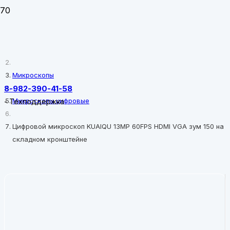
Главная
Микроскопы
8-982-390-41-58
Микроскопы цифровые
-
Техподдержка
Цифровой микроскоп KUAIQU 13MP 60FPS HDMI VGA зум 150 на
складном кронштейне