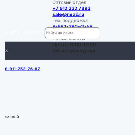
Оптовый отдел
+7 912 332 7893
sale@nezz.ru
Тех. поддержка
8-982-390-41-58
Найти на сайте
support@nezz.ru
Режим работы
Пн-пт: 8:00-17:00
×
Сб-вс: выходной
8-911-753-76-87
с камерой