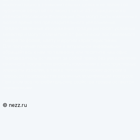
исключительно в ознакомительных целях и не являются
публичной офертой согласно статье 437 Гражданского
кодекса Российской Федерации. Они могут быть изменены в
любое время без предварительного уведомления.
Предоставленные изображения продукции носят условный
характер и могут отличаться от фактически поставляемого
товара по форме, цвету и другим характеристикам.
Для получения подробной и актуальной информации
обращайтесь к нам по телефону или посетите наш офис.
Производитель оставляет за собой право без уведомления
конечного покупателя вносить изменения в конструктивные
элементы изделия, а также технологические допуски в
процессе производства различных модификаций корпусов.
При этом все потребительские свойства товара остаются
неизменными.
© nezz.ru