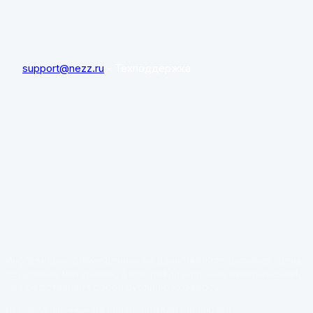
support@nezz.ru
- Техподдержка
Информация, размещённая на данном сайте (включая цены,
текстовые материалы, фотографии и прочие изображения),
не представляет собой публичную оферту.
ЦЕНЫ, указанные на сайте, предоставляются