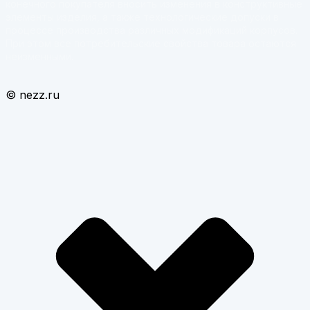
конечного покупателя вносить изменения в конструктивные
элементы изделия, а также технологические допуски в
процессе производства различных модификаций корпусов.
При этом все потребительские свойства товара остаются
неизменными.
© nezz.ru