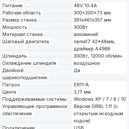
Питание
48V 10.4A
Рабочая область
300x200x73 мм
Размер станка
391х461х357 мм
Мощность
300Вт
Материал станка
алюминий
Шаговый двигатель
nema17 42*48мм,
драйвер А4988
Шпиндель
300Вт, 12000 об/мин
Охлаждение шпинделя
воздушное
Двойной
Да
шарикоподшипник
Патрон
ER11-A
Цанга
3,17 мм
Поддерживаемые системы
Windows XP / 7 / 8 / 10
Управляющее программное
Версия GRBL 1.1f (с
обеспечение
открытым исходным
кодом)
Подключение
USB