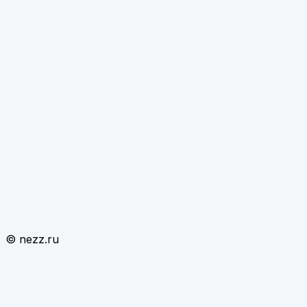
ЦЕНЫ, указанные на сайте, предоставляются
исключительно в ознакомительных целях и не являются
публичной офертой согласно статье 437 Гражданского
кодекса Российской Федерации. Они могут быть изменены в
любое время без предварительного уведомления.
Предоставленные изображения продукции носят условный
характер и могут отличаться от фактически поставляемого
товара по форме, цвету и другим характеристикам.
Для получения подробной и актуальной информации
обращайтесь к нам по телефону или посетите наш офис.
Производитель оставляет за собой право без уведомления
конечного покупателя вносить изменения в конструктивные
элементы изделия, а также технологические допуски в
процессе производства различных модификаций корпусов.
При этом все потребительские свойства товара остаются
неизменными.
© nezz.ru