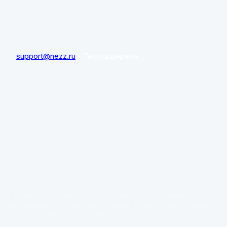
support@nezz.ru
- Техподдержка
Информация, размещённая на данном сайте (включая цены,
текстовые материалы, фотографии и прочие изображения),
не представляет собой публичную оферту.