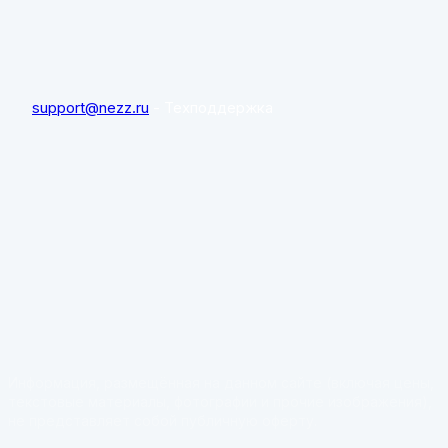
support@nezz.ru
- Техподдержка
Информация, размещённая на данном сайте (включая цены,
текстовые материалы, фотографии и прочие изображения),
не представляет собой публичную оферту.