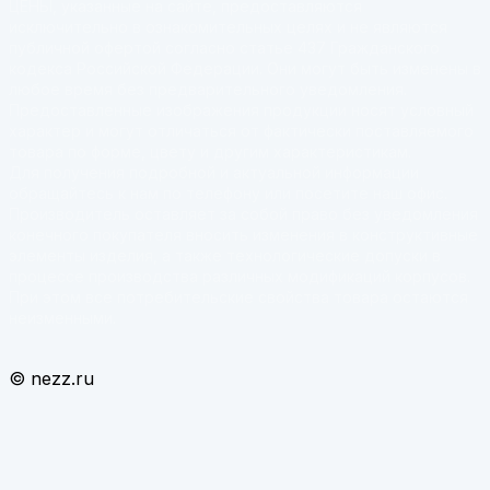
ЦЕНЫ, указанные на сайте, предоставляются
исключительно в ознакомительных целях и не являются
публичной офертой согласно статье 437 Гражданского
кодекса Российской Федерации. Они могут быть изменены в
любое время без предварительного уведомления.
Предоставленные изображения продукции носят условный
характер и могут отличаться от фактически поставляемого
товара по форме, цвету и другим характеристикам.
Для получения подробной и актуальной информации
обращайтесь к нам по телефону или посетите наш офис.
Производитель оставляет за собой право без уведомления
конечного покупателя вносить изменения в конструктивные
элементы изделия, а также технологические допуски в
процессе производства различных модификаций корпусов.
При этом все потребительские свойства товара остаются
неизменными.
© nezz.ru