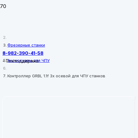
Главная
Фрезерные станки
8-982-390-41-58
Аксессуары для ЧПУ
-
Техподдержка
Контроллер GRBL 1.1f 3х осевой для ЧПУ станков