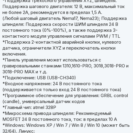
*Поддержка трехосного управления XYZ, шпинделя.
Поддержка шагового двигателя: 12 В, максимальный ток
не более 2А, рекомендуется в пределах 1,5 А.
(Любой шаговый двигатель Nema17, Nema23); Поддержка
шпинделя: Поддержка скорости ШИМ шпинделя 24 В
постоянного тока (0%-100%), а также поддержка 3-
контактного модуля управления сигналами PWM / TTL
*Поддержка 2-контактной аварийной кнопки, нулевого
датчика, ограничители XYZ и переключатель кнопки
включения.
*Панель управления может использоваться с
гравировальными станками 1310,1610-PRO, 3018,3018-PRO и
3018-PRO MAX и т.д.
*Подключение: USB (USB-CH340)
*Входное напряжение: 24 В постоянного тока
(поддерживается только вход 24 В постоянного тока)
*Программное обеспечение для управления: GRBL control
(candle), универсальный датчик кодов
*Главный чип: atmel 328P
*Микросхема привода шпинделя: Рекомендуемый
MOSFET 24 В постоянного тока, ток: в пределах 10 А
*Windows: Windows XP / Win 7 / Win 8 / Win 10 (может быть
32/64). Линукс;